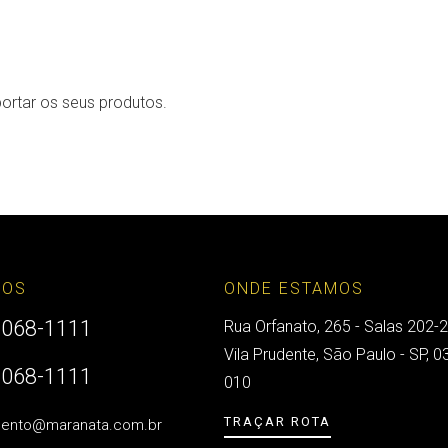
ortar os seus produtos.
TOS
ONDE ESTAMOS
2068-1111
Rua Orfanato, 265 - Salas 202-2
Vila Prudente, São Paulo - SP, 0
2068-1111
010
TRAÇAR ROTA
mento@maranata.com.br