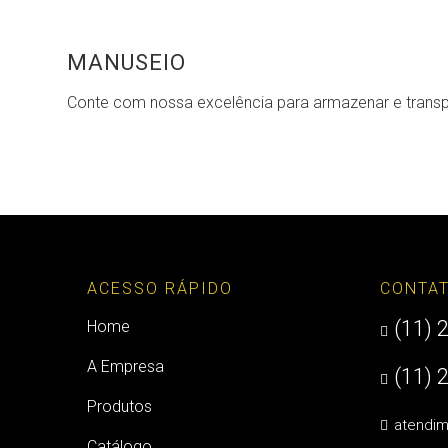
MANUSEIO
Conte com nossa excelência para armazenar e transp
ACESSO RÁPIDO
CONTA
(11) 
Home

A Empresa
(11) 

Produtos
atendi

Catálogo